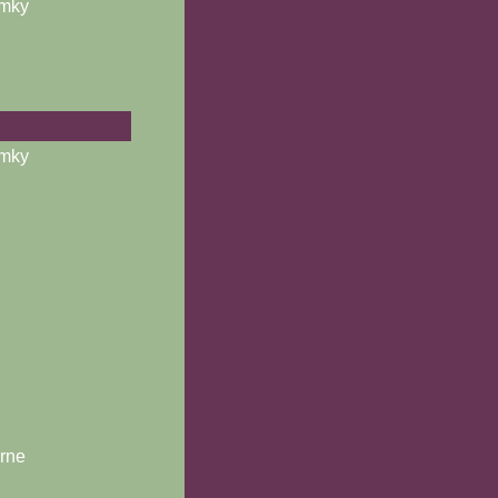
ámky
ámky
árne