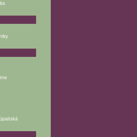
tia
ámky
árne
úpaliská