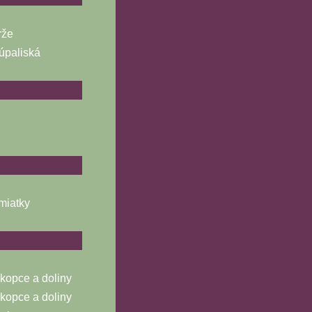
rže
úpaliská
miatky
opce a doliny
opce a doliny