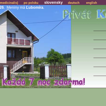
slovensky
 medicinalis)
po polsku
deutsch
english
26
. Meniny má
Ľubomíra
.