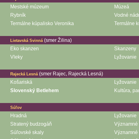
Mestské múzeum
Múzeá
Rybník
Vodné nád
Termálne kúpalisko Veronika
Termálne k
(smer Žilina)
Lietavská Svinná
Eko skanzen
Skanzeny
Vleky
Lyžovanie
(smer Rajec, Rajecká Lesná)
Rajecká Lesná
Košariská
Lyžovanie
Slovenský Betlehem
Kultúra, pa
Súľov
Hradná
Lyžovanie
Stratený budzogáň
Významné k
Súľovské skaly
Významné k