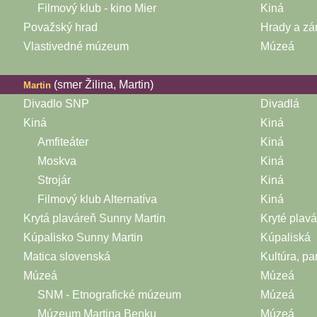
Filmový klub - kino Mier
Kiná
Považský hrad
Hrady a z
Vlastivedné múzeum
Múzeá
(smer Žilina, Martin)
Martin
Divadlo SNP
Divadlá
Kiná
Kiná
Amfiteáter
Kiná
Moskva
Kiná
Strojár
Kiná
Filmový klub Alternatíva
Kiná
Krytá plaváreň Sunny Martin
Kryté plav
Kúpalisko Sunny Martin
Kúpaliská
Matica slovenská
Kultúra, pa
Múzeá
Múzeá
SNM - Etnografické múzeum
Múzeá
Múzeum Martina Benku
Múzeá