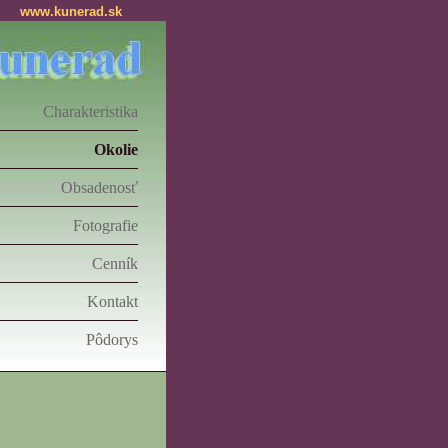
www.kunerad.sk
Charakteristika
Okolie
Obsadenosť
Fotografie
Cenník
Kontakt
Pôdorys