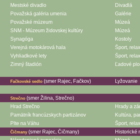
Mestské divadlo
Divadlá
Považská galéria umenia
Galérie
Považské múzeum
Múzeá
SNM - Múzeum židovskej kultúry
Múzeá
Synagóga
Kostoly
Verejná motokárová hala
Šport, rela
Vyhliadkové lety
Šport, rela
Zimný štadión
Ľadové plo
(smer Rajec, Fačkov)
Lyžovanie
Fačkovské sedlo
(smer Žilina, Strečno)
Strečno
Hrad Strečno
Hrady a z
Pamätník francúzskych partizánov
Kultúra, pa
Plte na Váhu
Šport, rela
(smer Rajec, Čičmany)
Historické
Čičmany