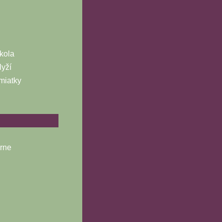
kola
lyží
miatky
árne