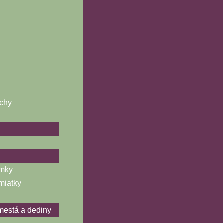
x
x
chy
ámky
miatky
x
 mestá a dediny