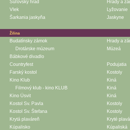
Súľovský hrad
Hrady a z
Vlek
Lyžovanie
Šarkania jaskyňa
Jaskyne
Žilina
Budatínsky zámok
Hrady a z
Drotárske múzeum
Múzeá
Bábkové divadlo
Countryfest
Podujatia
Farský kostol
Kostoly
Kino Klub
Kiná
Filmový klub - kino KLUB
Kiná
Kino Úsvit
Kiná
Kostol Sv. Pavla
Kostoly
Kostol Sv. Štefana
Kostoly
Krytá plaváreň
Kryté plav
Kúpalisko
Kúpaliská