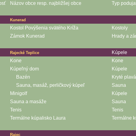
osť
Názov obce resp. najbližšej obce
Typ poduja
Kunerad
Kostol Povýšenia svätého Kríža
Kostoly
Zámok Kunerad
Hrady a z
Kúpele
Rajecké Teplice
Kone
Kone
Kúpeľný dom
Kúpele
Bazén
Kryté plav
Sauna, masáž, perličkový kúpeľ
Sauna
Minigolf
Kúpele
Sauna a masáže
Sauna
Tenis
Tenis
Termálne kúpalisko Laura
Termálne k
Rajec