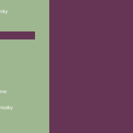
ámky
árne
miatky