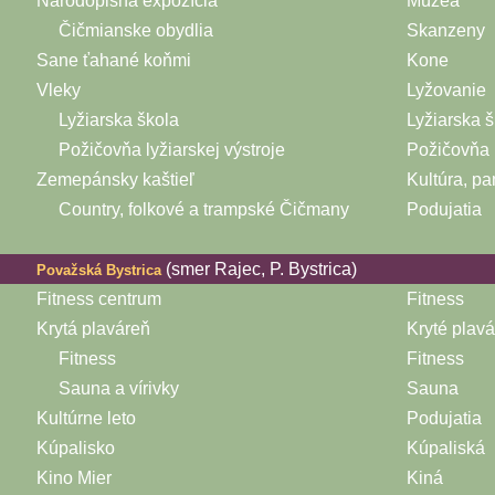
Národopisná expozícia
Múzeá
Čičmianske obydlia
Skanzeny
Sane ťahané koňmi
Kone
Vleky
Lyžovanie
Lyžiarska škola
Lyžiarska š
Požičovňa lyžiarskej výstroje
Požičovňa 
Zemepánsky kaštieľ
Kultúra, pa
Country, folkové a trampské Čičmany
Podujatia
(smer Rajec, P. Bystrica)
Považská Bystrica
Fitness centrum
Fitness
Krytá plaváreň
Kryté plav
Fitness
Fitness
Sauna a vírivky
Sauna
Kultúrne leto
Podujatia
Kúpalisko
Kúpaliská
Kino Mier
Kiná