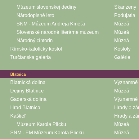
Múzeum slovenskej dediny
Skanzeny
Národopisné leto
Podujatia
SNM - Múzeum Andreja Kmeťa
Múzeá
Slovenské národné literárne múzeum
Múzeá
Národný cintorín
Múzeá
Rímsko-katolícky kostol
Kostoly
Turčianska galéria
Galérie
Blatnica
Blatnická dolina
Významné k
Dejiny Blatnice
Múzeá
Gaderská dolina
Významné k
Hrad Blatnica
Hrady a z
Kaštieľ
Hrady a z
Múzeum Karola Plicku
Múzeá
SNM - EM Múzeum Karola Plicku
Múzeá