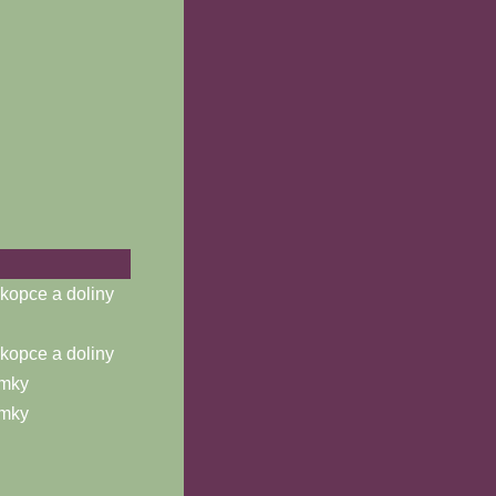
opce a doliny
opce a doliny
ámky
ámky