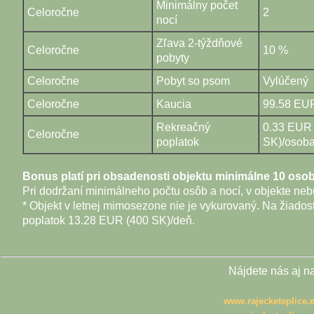
Minimálny počet
Celoročne
2
nocí
Zľava 2-týždňové
Celoročne
10 %
pobyty
Celoročne
Pobyt so psom
Vylúčený
Celoročne
Kaucia
99.58 EUR
Rekreačný
0.33 EUR 
Celoročne
poplatok
SK)/osob
Bonus platí pri obsadenosti objektu minimálne 10 oso
Pri dodržaní minimálneho počtu osôb a nocí, v objekte neb
* Objekt v letnej mimosezone nie je vykurovaný. Na žiados
poplatok 13.28 EUR (400 SK)/deň.
Nájdete nás aj na
www.rajecketeplice.