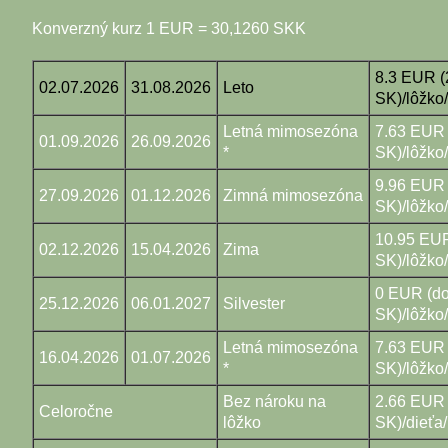
Konverzný kurz 1 EUR = 30,1260 SKK
8.3 EUR (
02.07.2026
31.08.2026
Leto
SK)/lôžko
Letná mimosezóna
7.63 EUR
01.09.2026
26.09.2026
*
SK)/lôžko
9.96 EUR
27.09.2026
01.12.2026
Zimná mimosezóna
SK)/lôžko
10.95 EU
02.12.2026
15.04.2026
Zima
SK)/lôžko
0 EUR (d
25.12.2026
06.01.2027
Silvester
SK)/lôžko
Letná mimosezóna
7.63 EUR
16.04.2026
01.07.2026
*
SK)/lôžko
Bez nároku na
2.66 EUR 
Celoročne
lôžko
SK)/dieťa