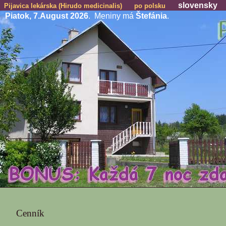
slovensky
Pijavica lekárska (Hirudo medicinalis)
po polsku
Piatok, 7.August 2026
. Meniny má
Štefánia
.
Cenník