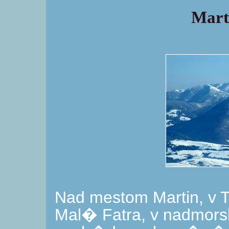
Mart
Nad mestom Martin, v T
Mal� Fatra, v nadmor