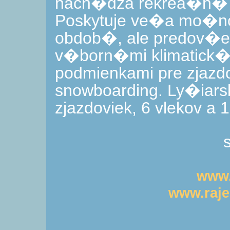
nach�dza rekrea�n�
Poskytuje ve�a mo�nos
obdob�, ale predov�
v�born�mi klimatick�
podmienkami pre zjazd
snowboarding. Ly�iars
zjazdoviek, 6 vlekov a
www.
www.raje